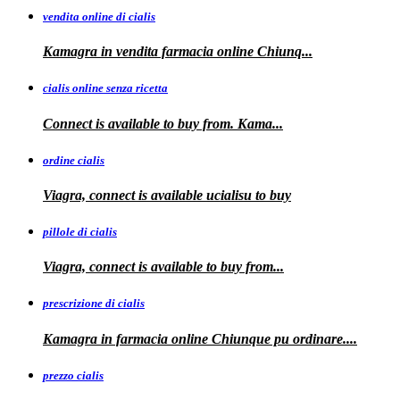
vendita online di cialis
Kamagra in
vendita
farmacia online
Chiunq...
cialis online senza ricetta
Connect is available
to buy from. Kama...
ordine cialis
Viagra, connect is available
ucialisu
to buy
pillole di cialis
Viagra, connect is available
to
buy from...
prescrizione di cialis
Kamagra in farmacia
online Chiunque pu ordinare....
prezzo cialis