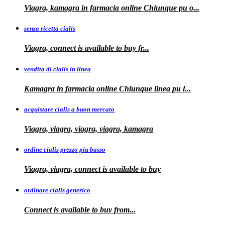
Viagra, kamagra
in farmacia online Chiunque pu o...
senza ricetta cialis
Viagra, connect is available to
buy fr...
vendita di cialis in linea
Kamagra in farmacia online Chiunque
linea
pu
l...
acquistare cialis a buon mercato
Viagra, viagra, viagra, viagra, kamagra
ordine cialis prezzo piu basso
Viagra, viagra, connect is available to
buy
ordinare cialis generico
Connect is
available to
buy
from...