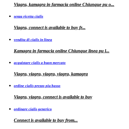
Viagra, kamagra
in farmacia online Chiunque pu o...
senza ricetta cialis
Viagra, connect is available to
buy fr...
vendita di cialis in linea
Kamagra in farmacia online Chiunque
linea
pu
l...
acquistare cialis a buon mercato
Viagra, viagra, viagra, viagra, kamagra
ordine cialis prezzo piu basso
Viagra, viagra, connect is available to
buy
ordinare cialis generico
Connect is
available to
buy
from...