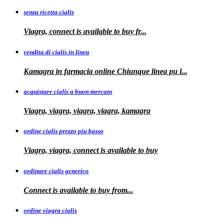
senza ricetta cialis
Viagra, connect is available to
buy fr...
vendita di cialis in linea
Kamagra in farmacia online Chiunque
linea
pu
l...
acquistare cialis a buon mercato
Viagra, viagra, viagra, viagra, kamagra
ordine cialis prezzo piu basso
Viagra, viagra, connect is available to
buy
ordinare cialis generico
Connect is
available to
buy
from...
ordine viagra cialis