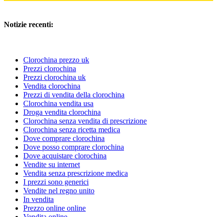
Notizie recenti:
Clorochina prezzo uk
Prezzi clorochina
Prezzi clorochina uk
Vendita clorochina
Prezzi di vendita della clorochina
Clorochina vendita usa
Droga vendita clorochina
Clorochina senza vendita di prescrizione
Clorochina senza ricetta medica
Dove comprare clorochina
Dove posso comprare clorochina
Dove acquistare clorochina
Vendite su internet
Vendita senza prescrizione medica
I prezzi sono generici
Vendite nel regno unito
In vendita
Prezzo online online
Vendita online