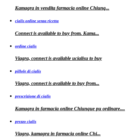
Kamagra in
vendita
farmacia online
Chiunq...
cialis online senza ricetta
Connect is available
to buy from. Kama...
ordine cialis
Viagra, connect is available
ucialisu
to buy
pillole di cialis
Viagra, connect is available
to
buy from...
prescrizione di cialis
Kamagra in farmacia
online Chiunque pu ordinare....
prezzo cialis
Viagra, kamagra
in farmacia online Chi...