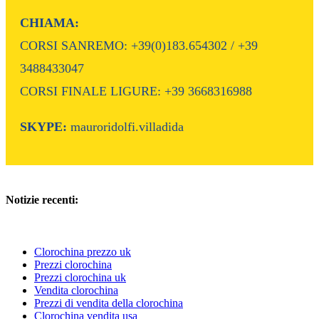
CHIAMA:
CORSI SANREMO: +39(0)183.654302 / +39
3488433047
CORSI FINALE LIGURE: +39 3668316988
SKYPE:
mauroridolfi.villadida
Notizie recenti:
Clorochina prezzo uk
Prezzi clorochina
Prezzi clorochina uk
Vendita clorochina
Prezzi di vendita della clorochina
Clorochina vendita usa