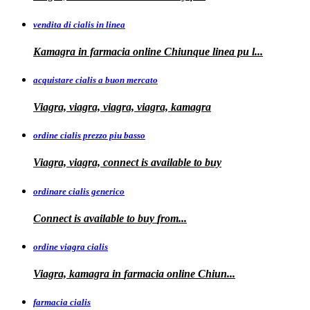
vendita di cialis in linea
Kamagra in farmacia online Chiunque
linea
pu
l...
acquistare cialis a buon mercato
Viagra, viagra, viagra, viagra, kamagra
ordine cialis prezzo piu basso
Viagra, viagra, connect is available to
buy
ordinare cialis generico
Connect is
available to
buy
from...
ordine viagra cialis
Viagra, kamagra
in
farmacia online Chiun...
farmacia cialis