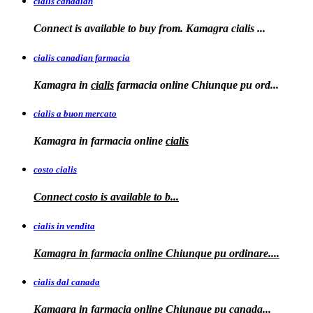
cialis canadian
Connect is available to buy from. Kamagra
cialis
...
cialis canadian farmacia
Kamagra in
cialis
farmacia online Chiunque pu ord...
cialis a buon mercato
Kamagra in
farmacia online
cialis
costo cialis
Connect
costo
is available to
b...
cialis in vendita
Kamagra in farmacia online
Chiunque pu ordinare....
cialis dal canada
Kamagra in
farmacia online Chiunque pu
canada...