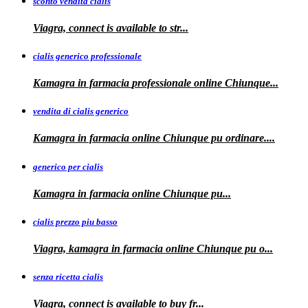
sconto vendita cialis
Viagra,
connect is available to
str...
cialis generico professionale
Kamagra in farmacia
professionale
online Chiunque...
vendita di cialis generico
Kamagra in farmacia online Chiunque pu
ordinare....
generico per cialis
Kamagra in farmacia
online Chiunque pu...
cialis prezzo piu basso
Viagra, kamagra
in farmacia online Chiunque pu o...
senza ricetta cialis
Viagra, connect is available to
buy fr...