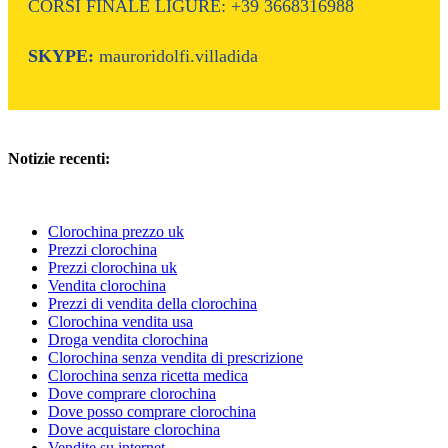
CORSI FINALE LIGURE: +39 3668316988
SKYPE:
mauroridolfi.villadida
Notizie recenti:
Clorochina prezzo uk
Prezzi clorochina
Prezzi clorochina uk
Vendita clorochina
Prezzi di vendita della clorochina
Clorochina vendita usa
Droga vendita clorochina
Clorochina senza vendita di prescrizione
Clorochina senza ricetta medica
Dove comprare clorochina
Dove posso comprare clorochina
Dove acquistare clorochina
Vendite su internet