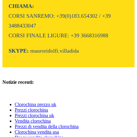
CHIAMA:
CORSI SANREMO: +39(0)183.654302 / +39
3488433047
CORSI FINALE LIGURE: +39 3668316988
SKYPE:
mauroridolfi.villadida
Notizie recenti:
Clorochina prezzo uk
Prezzi clorochina
Prezzi clorochina uk
Vendita clorochina
Prezzi di vendita della clorochina
Clorochina vendita usa