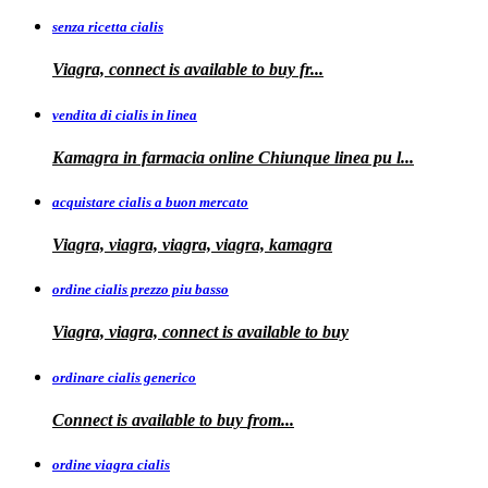
senza ricetta cialis
Viagra, connect is available to
buy fr...
vendita di cialis in linea
Kamagra in farmacia online Chiunque
linea
pu
l...
acquistare cialis a buon mercato
Viagra, viagra, viagra, viagra, kamagra
ordine cialis prezzo piu basso
Viagra, viagra, connect is available to
buy
ordinare cialis generico
Connect is
available to
buy
from...
ordine viagra cialis