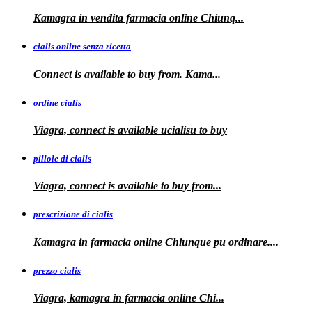
Kamagra in
vendita
farmacia online
Chiunq...
cialis online senza ricetta
Connect is available
to buy from. Kama...
ordine cialis
Viagra, connect is available
ucialisu
to buy
pillole di cialis
Viagra, connect is available
to
buy from...
prescrizione di cialis
Kamagra in farmacia
online Chiunque pu ordinare....
prezzo cialis
Viagra, kamagra
in farmacia online Chi...