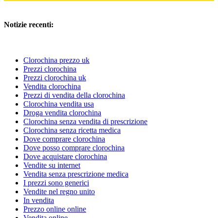
Notizie recenti:
Clorochina prezzo uk
Prezzi clorochina
Prezzi clorochina uk
Vendita clorochina
Prezzi di vendita della clorochina
Clorochina vendita usa
Droga vendita clorochina
Clorochina senza vendita di prescrizione
Clorochina senza ricetta medica
Dove comprare clorochina
Dove posso comprare clorochina
Dove acquistare clorochina
Vendite su internet
Vendita senza prescrizione medica
I prezzi sono generici
Vendite nel regno unito
In vendita
Prezzo online online
Vendita online